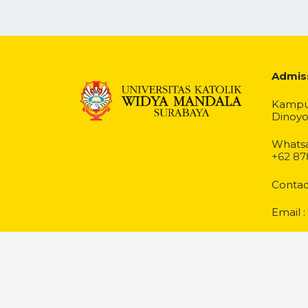
Admis
Kampus
Dinoyo
Whatsa
+62 87
Contac
Email :
Copyright@ WMPMB 2022
Themesgrove