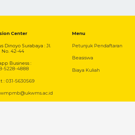
sion Center
Menu
 Dinoyo Surabaya : Jl.
Petunjuk Pendaftaran
 No. 42-44
Beasiswa
pp Business :
8-5228-4888
Biaya Kuliah
t :
031-5630569
wmpmb@ukwms.ac.id