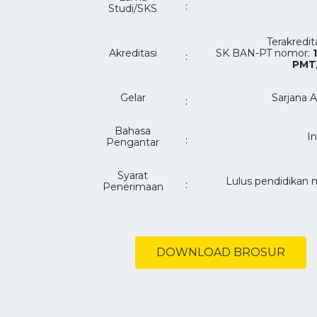
:
Studi/SKS
Terakredit
Akreditasi
SK BAN-PT nomor:
:
PMT/
Gelar
Sarjana A
:
Bahasa
I
:
Pengantar
Syarat
Lulus pendidikan 
:
Penerimaan
DOWNLOAD BROSUR