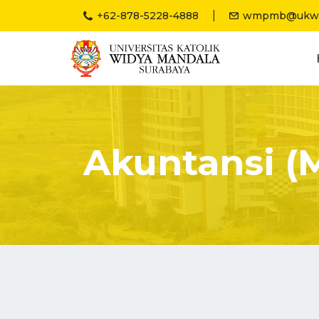
|
+62-878-5228-4888
wmpmb@ukwms
Akuntansi (