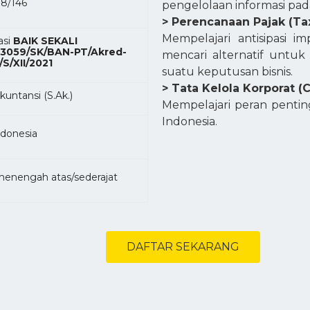
8/146
pengelolaan informasi pada 
> Perencanaan Pajak (Ta
Mempelajari antisipasi imp
asi
BAIK SEKALI
13059/SK/BAN-PT/Akred-
mencari alternatif untuk
S/XII/2021
suatu keputusan bisnis.
> Tata Kelola Korporat 
kuntansi (S.Ak.)
Mempelajari peran pentin
Indonesia.
ndonesia
menengah atas/sederajat
DAFTAR SEKARANG