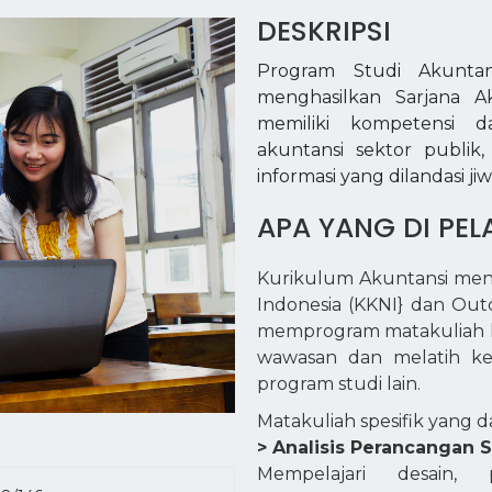
DESKRIPSI
Program Studi Akunta
menghasilkan Sarjana Ak
memiliki kompetensi d
akuntansi sektor publik
informasi yang dilandasi j
APA YANG DI PEL
Kurikulum Akuntansi meng
Indonesia (KKNI} dan Ou
memprogram matakuliah l
wawasan dan melatih ke
program studi lain.
Matakuliah spesifik yang d
> Analisis Perancangan 
Mempelajari desain,